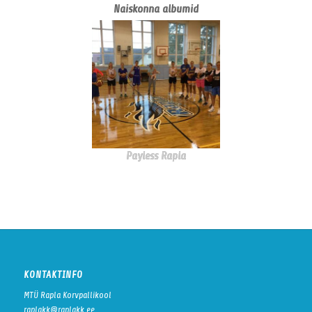
Naiskonna albumid
Payless Rapla
KONTAKTINFO
MTÜ Rapla Korvpallikool
raplakk@raplakk.ee