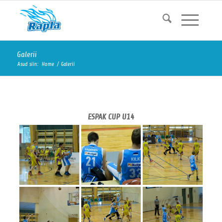
Galerii
Asud siin:
Home
/
Galerii
ESPAK CUP U14