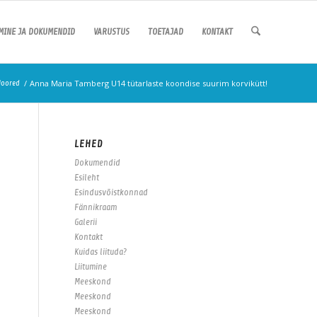
UMINE JA DOKUMENDID
VARUSTUS
TOETAJAD
KONTAKT
/
Anna Maria Tamberg U14 tütarlaste koondise suurim korvikütt!
Noored
LEHED
Dokumendid
Esileht
Esindusvõistkonnad
Fännikraam
Galerii
Kontakt
Kuidas liituda?
Liitumine
Meeskond
Meeskond
Meeskond