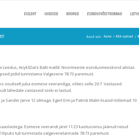
ESILEHT
UUDISED
NOORED
ESINDUSVÕISTKONNAD
LIIT
t!
Asud siin:
/
/
Home
Kõik uudised
ni Leedus, Anykščiai’s Balti matšil. Noormeeste esindusmeeskond alistas
psed pidid tunnistama Valgevene 78:73 paremust.
sisuliselt juba esimese veerandiga, võites selle 20:7. Vastased
ult lähedale vastaseid siiski ei lastud.
 ja Sander Järve 12 silmaga. Egert Erm ja Patrick Malm lisasid mõlemad 10
kaaslastega. Esimese veerandi järel 11:23 kaotusseisu jäänud neiud
d lõpuks tuli tunnistada valgevenelannade 78:73 paremust.