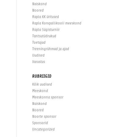
Naiskond
Noored
Rapla KK üritused
Rapla Korvpallikooli meeskond
Rapla Sügisturniir
Tantsutüdrukud
Toetajad
Treeningrühmad ja ajad
Uudised
Varustus
RUBRIIGID
Kõik uudised
Meeskond
Meeskonna sponsor
Naiskond
Noored
Noorte sponsor
Sponsorid
Uncategorized