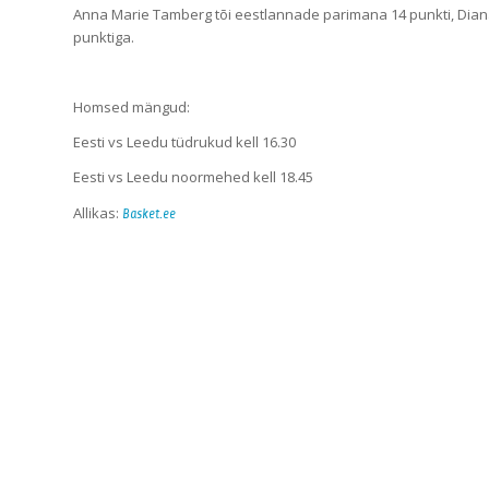
Anna Marie Tamberg tõi eestlannade parimana 14 punkti, Diana 
punktiga.
Homsed mängud:
Eesti vs Leedu tüdrukud kell 16.30
Eesti vs Leedu noormehed kell 18.45
Allikas:
Basket.ee