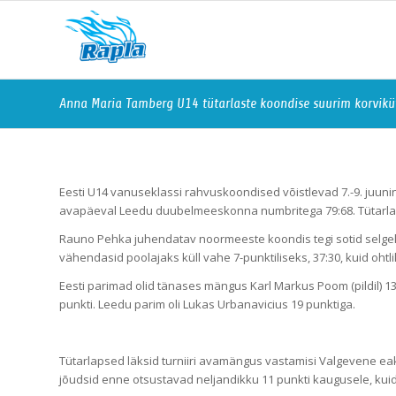
Anna Maria Tamberg U14 tütarlaste koondise suurim korviküt
Eesti U14 vanuseklassi rahvuskoondised võistlevad 7.-9. juuni
avapäeval Leedu duubelmeeskonna numbritega 79:68. Tütarla
Rauno Pehka juhendatav noormeeste koondis tegi sotid selgeks 
vähendasid poolajaks küll vahe 7-punktiliseks, 37:30, kuid ohtlik
Eesti parimad olid tänases mängus Karl Markus Poom (pildil) 13
punkti. Leedu parim oli Lukas Urbanavicius 19 punktiga.
Tütarlapsed läksid turniiri avamängus vastamisi Valgevene ea
jõudsid enne otsustavad neljandikku 11 punkti kaugusele, kui