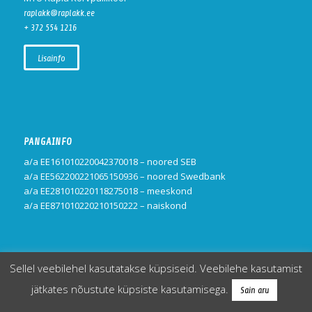
raplakk@raplakk.ee
+ 372 554 1216
Lisainfo
PANGAINFO
a/a EE161010220042370018 – noored SEB
a/a EE562200221065150936 – noored Swedbank
a/a EE281010220118275018 – meeskond
a/a EE871010220210150222 – naiskond
Sellel veebilehel kasutatakse küpsiseid. Veebilehe kasutamist
jätkates nõustute küpsiste kasutamisega.
Sain aru
© Copyright -
-
Rapla Korvpallikool
Enfold WordPress Theme by Kriesi