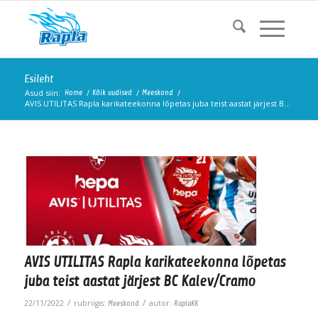
Esileht
Asud siin:
/
/
/
Home
Kõik uudised
Meeskond
AVIS UTILITAS Rapla karikateekonna lõpetas juba teist aastat järjest B...
AVIS UTILITAS Rapla karikateekonna lõpetas
juba teist aastat järjest BC Kalev/Cramo
/
/
22/11/2022
rubriigis:
autor:
Meeskond
RaplaKK