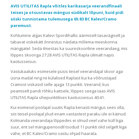
AVIS UTILITAS Rapla võitles karikasarja veerandfinaali
teises ja otsustavas mängus südikalt lõpuni, kuid pidi
siiski tunnistama tulemusega 65:83 BC Kalev/Cramo
paremust.
Kohtumine algas Kalevi Spordihallis äärmiselt tasavägiselt ja
tabavat viskekätt õnnestus näidata mõlema meeskonna
mängijatel. Seda ilmestas ka suureskooriline veerandaeg, mis
lõppes skooriga 27:28 AVIS UTILITAS Rapla ülimalt napis
kaotusseisus.
Vastukaaluks esimesele püsis teisel veerandajal skoor aga
üsna madal ning nii külalised Raplast kui ka võõrustajad
Cramost viskasid selle ajaga 13 punkti. Veerand, kus
peamiselt pandi rõhku kaitsele, lõppes seega taas AVIS
UTILITAS Rapla ühepunktilises kaotusseisus 40:41.
Kui esimesel poolajal suutis Rapla kenasti mängus sees olla,
siis teisel poolajal jõud enam vastastest paraku üle ei käinud.
Kolmanda veerandaja lõppedes ei olnud veel vahe küll liiga
suur, ent sel mänguperioodil toodud 11 punkti olid selgelt liiga
vähe, et BC Kalev/Cramo vastu ohjad haarata.