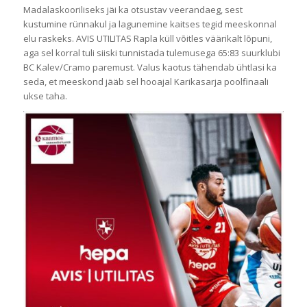
Madalaskooriliseks jäi ka otsustav veerandaeg, sest
kustumine rünnakul ja lagunemine kaitses tegid meeskonnal
elu raskeks. AVIS UTILITAS Rapla küll võitles väärikalt lõpuni,
aga sel korral tuli siiski tunnistada tulemusega 65:83 suurklubi
BC Kalev/Cramo paremust. Valus kaotus tähendab ühtlasi ka
seda, et meeskond jääb sel hooajal Karikasarja poolfinaali
ukse taha.