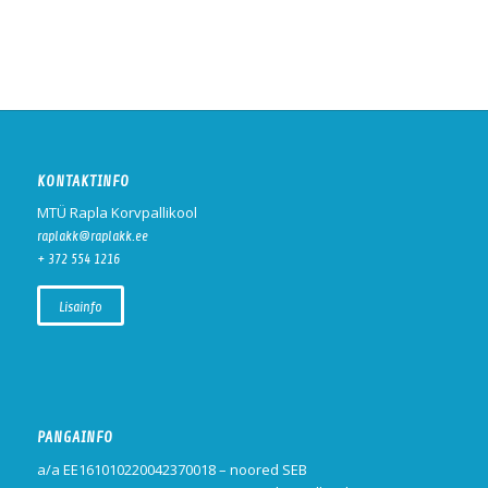
KONTAKTINFO
MTÜ Rapla Korvpallikool
raplakk@raplakk.ee
+ 372 554 1216
Lisainfo
PANGAINFO
a/a EE161010220042370018 – noored SEB