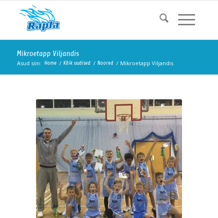
Mikroetapp Viljandis
Asud siin:
/
/
/
Mikroetapp Viljandis
Home
Kõik uudised
Noored