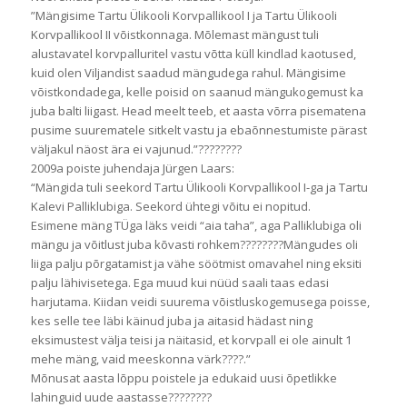
”Mängisime Tartu Ülikooli Korvpallikool I ja Tartu Ülikooli
Korvpallikool II võistkonnaga. Mõlemast mängust tuli
alustavatel korvpalluritel vastu võtta küll kindlad kaotused,
kuid olen Viljandist saadud mängudega rahul. Mängisime
võistkondadega, kelle poisid on saanud mängukogemust ka
juba balti liigast. Head meelt teeb, et aasta võrra pisematena
pus
ime suurematele sitkelt vastu ja ebaõnnestumiste pärast
väljakul näost ära ei vajunud.”
????????
2009a poiste juhendaja Jürgen Laars:
“Mängida tuli seekord Tartu Ülikooli Korvpallikool I-ga ja Tartu
Kalevi Palliklubiga. Seekord ühtegi võitu ei nopitud.
Esimene mäng TÜga läks veidi “aia taha”, aga Palliklubiga oli
mängu ja võitlust juba kõvasti rohkem
????????
Mängudes oli
liiga palju põrgatamist ja vähe söötmist omavahel ning eksiti
palju lähivisetega. Ega muud kui nüüd saali taas edasi
harjutama. Kiidan veidi suurema võistluskogemusega poisse,
kes selle tee läbi käinud juba ja aitasid hädast ning
eksimustest välja teisi ja näitasid, et korvpall ei ole ainult 1
mehe mäng, vaid meeskonna värk
????
.”
Mõnusat aasta lõppu poistele ja edukaid uusi õpetlikke
lahinguid uude aastasse
????
????